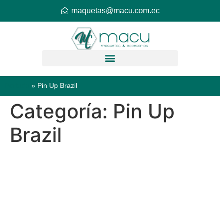
maquetas@macu.com.ec
Portada
»
Pin Up Brazil
Categoría:
Pin Up
Brazil